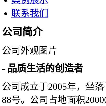
联系我们
公司简介
公司外观图片
- 品质生活的创造者
公司成立于2005年，坐
88号。公司占地面积20