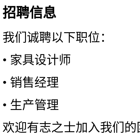
招聘信息
我们诚聘以下职位：
• 家具设计师
• 销售经理
• 生产管理
欢迎有志之士加入我们的