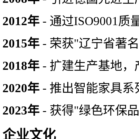
2012年
- 通过ISO900
2015年
- 荣获"辽宁省著
2018年
- 扩建生产基地，
2020年
- 推出智能家具
2023年
- 获得"绿色环保
企业文化