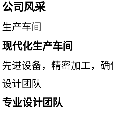
公司风采
生产车间
现代化生产车间
先进设备，精密加工，确
设计团队
专业设计团队