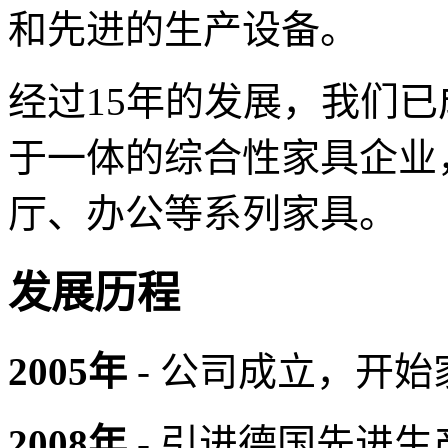
和先进的生产设备。
经过15年的发展，我们
于一体的综合性家具企业
厅、办公等系列家具。
发展历程
2005年
- 公司成立，开
2008年
- 引进德国先进