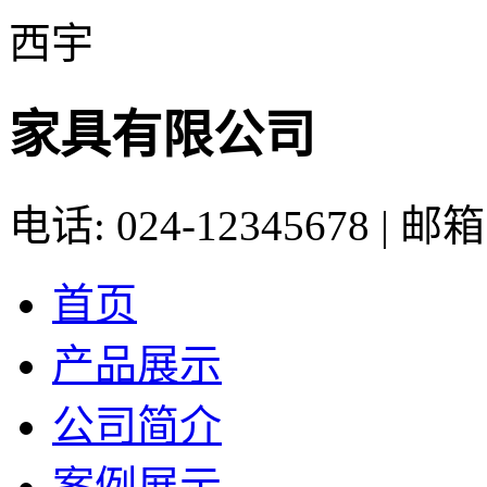
西宇
家具有限公司
电话: 024-12345678 | 邮箱:
首页
产品展示
公司简介
案例展示