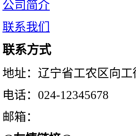
公司简介
联系我们
联系方式
地址：辽宁省工农区向工
电话：024-12345678
邮箱：