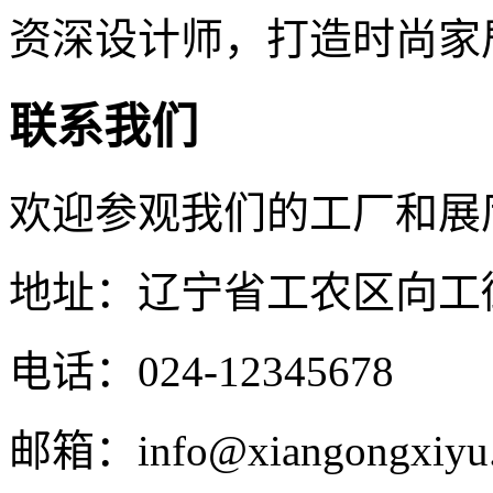
资深设计师，打造时尚家
联系我们
欢迎参观我们的工厂和展
地址：辽宁省工农区向工
电话：024-12345678
邮箱：info@xiangongxiyu